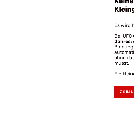
Keine
Klein
Es wird 
Bei UFC
Jahres
:
Bindung.
automati
ohne da
musst.
Ein klei
JOIN 