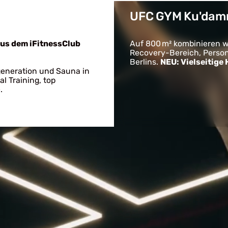
UFC GYM Ku'dam
aus dem iFitnessClub
Auf 800 m² kombinieren wi
Recovery­-Bereich, Perso
Berlins.
NEU: Vielseitige
generation und Sauna in
al Training, top
.