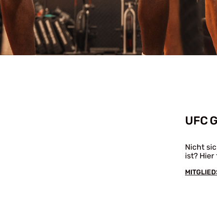
UFC 
Nicht sic
ist? Hier
MITGLIE