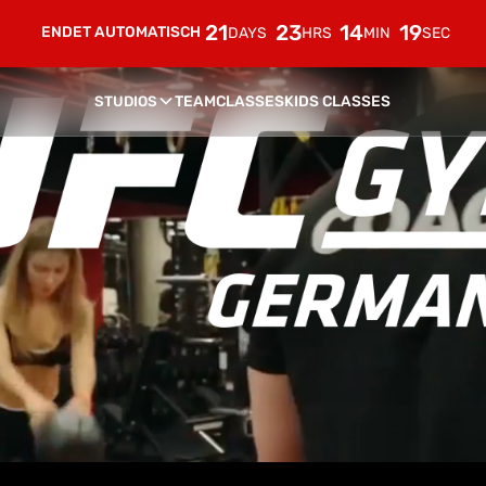
21
23
14
17
6 WOCHEN AB NUR 29€
DAYS
HRS
MIN
SEC
STUDIOS
TEAM
CLASSES
KIDS CLASSES