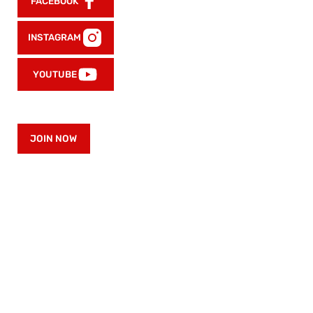
FACEBOOK
INSTAGRAM
YOUTUBE
JOIN NOW
Datenschutz
Kündigung
Widerruf
Widerrufsrecht
Impressum
AGB
© 2026 UFC GYM. All rights reserved.