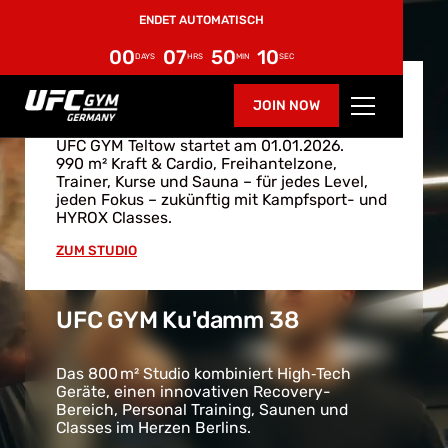
6 WOCHEN AB NUR 29€
00
07
50
09
DAYS
HRS
MIN
SEC
UFC GYM Teltow
JOIN NOW
UFC GYM Teltow startet am 01.01.2026.
990 m² Kraft & Cardio, Freihantelzone,
Trainer, Kurse und Sauna – für jedes Level,
jeden Fokus – zukünftig mit Kampfsport- und
HYROX Classes.
ZUM STUDIO
UFC GYM Ku'damm 38
Das 800 m² Studio kombiniert High‑Tech
Geräte, einen innovativen Recovery­-
Bereich, Personal Training, Saunen und
Classes im Herzen Berlins.