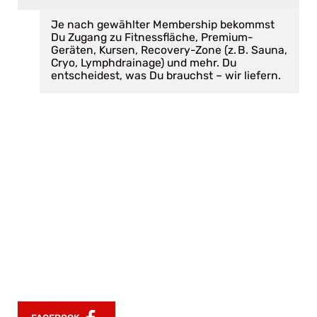
Je nach gewählter Membership bekommst
Du Zugang zu Fitnessfläche, Premium-
Geräten, Kursen, Recovery-Zone (z. B. Sauna,
Cryo, Lymphdrainage) und mehr. Du
entscheidest, was Du brauchst – wir liefern.
UFC GYM Germany ist mehr als Fitness –
wir sind die Evolution von Kampfsport,
Training und Regeneration. Inspiriert von
der UFC, gemacht für alle, die stärker
werden wollen – unabhängig von Alter
oder Fitnesslevel.