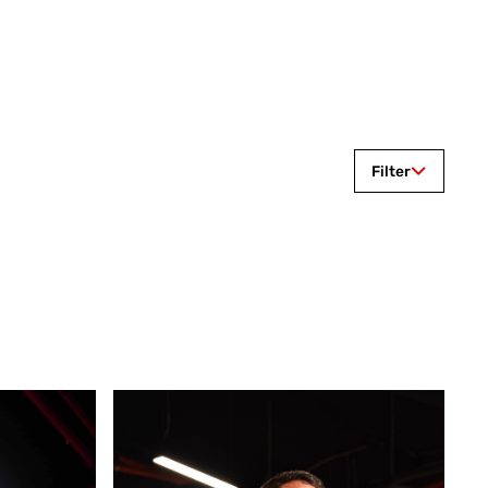
Filter
NING
MORNING BOOTCAMP
KICKBOXING
BJJ OPEN MAT
KIDS MMA (6-14 J.)
KIDS KICKBOXING (6-14 J.)
BJJ NoGi (GRAPPLING)
MUAY THAI
ICKBOXING
HIIT BOOTCAMP (DUT)
JJ) Gi
BOXING