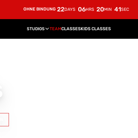
22
06
20
39
OHNE BINDUNG
DAYS
HRS
MIN
SEC
ENDET AUTOMATISCH
STUDIOS
TEAM
CLASSES
KIDS CLASSES
S
EN