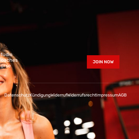
tudio
Coaches
JOIN NOW
Kurse
Datenschutz
Kündigung
Widerruf
Widerrufsrecht
Impressum
AGB