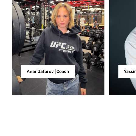
Anar Jafarov | Coach
Yassi