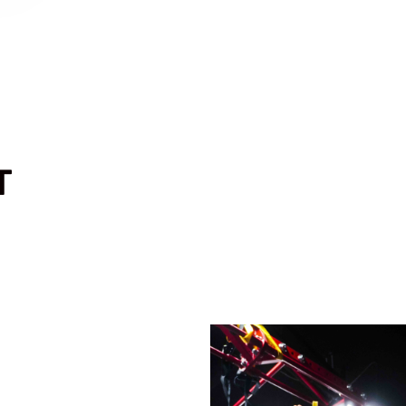
T
STRENGTH & CONDITIO
BOXING SPARRING
KIDS BOXING (6-14 J.)
KIDS DUT (6-14 J.)
MMA
CARDIO K
BRAZILIAN JIU-JITSU (B