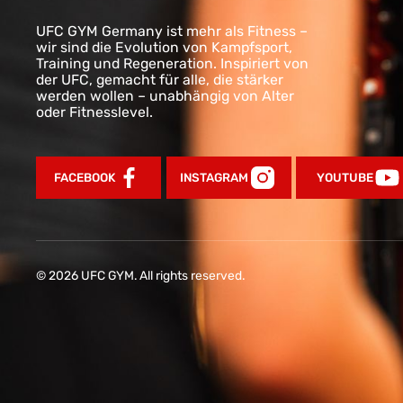
UFC GYM Germany ist mehr als Fitness –
wir sind die Evolution von Kampfsport,
Training und Regeneration. Inspiriert von
der UFC, gemacht für alle, die stärker
werden wollen – unabhängig von Alter
oder Fitnesslevel.
FACEBOOK
INSTAGRAM
YOUTUBE
© 2026 UFC GYM. All rights reserved.