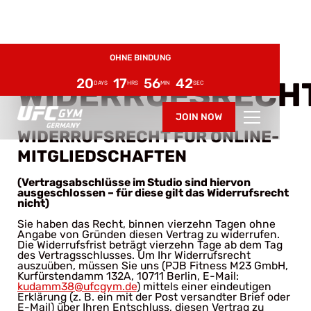
6 WOCHEN AB NUR 29€
OHNE BINDUNG
ENDET AUTOMATISCH
20
17
56
42
WIDERRUFSRECH
DAYS
HRS
MIN
SEC
JOIN NOW
WIDERRUFSRECHT FÜR ONLINE-
MITGLIEDSCHAFTEN
(Vertragsabschlüsse im Studio sind hiervon
ausgeschlossen – für diese gilt das Widerrufsrecht
nicht)
Sie haben das Recht, binnen vierzehn Tagen ohne
Angabe von Gründen diesen Vertrag zu widerrufen.
Die Widerrufsfrist beträgt vierzehn Tage ab dem Tag
des Vertragsschlusses. Um Ihr Widerrufsrecht
auszuüben, müssen Sie uns (PJB Fitness M23 GmbH,
Kurfürstendamm 132A, 10711 Berlin, E-Mail:
kudamm38@ufcgym.de
) mittels einer eindeutigen
Erklärung (z. B. ein mit der Post versandter Brief oder
E-Mail) über Ihren Entschluss, diesen Vertrag zu