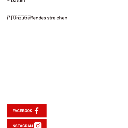
– Datum
_______
(*) Unzutreffendes streichen.
UFC GYM Germany ist mehr als Fitness –
wir sind die Evolution von Kampfsport,
Training und Regeneration. Inspiriert von
der UFC, gemacht für alle, die stärker
werden wollen – unabhängig von Alter
oder Fitnesslevel.
FACEBOOK
INSTAGRAM