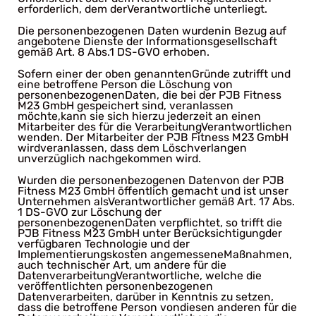
erforderlich, dem derVerantwortliche unterliegt.
Die personenbezogenen Daten wurdenin Bezug auf
angebotene Dienste der Informationsgesellschaft
gemäß Art. 8 Abs.1 DS-GVO erhoben.
Sofern einer der oben genanntenGründe zutrifft und
eine betroffene Person die Löschung von
personenbezogenenDaten, die bei der PJB Fitness
M23 GmbH gespeichert sind, veranlassen
möchte,kann sie sich hierzu jederzeit an einen
Mitarbeiter des für die VerarbeitungVerantwortlichen
wenden. Der Mitarbeiter der PJB Fitness M23 GmbH
wirdveranlassen, dass dem Löschverlangen
unverzüglich nachgekommen wird.
Wurden die personenbezogenen Datenvon der PJB
Fitness M23 GmbH öffentlich gemacht und ist unser
Unternehmen alsVerantwortlicher gemäß Art. 17 Abs.
1 DS-GVO zur Löschung der
personenbezogenenDaten verpflichtet, so trifft die
PJB Fitness M23 GmbH unter Berücksichtigungder
verfügbaren Technologie und der
Implementierungskosten angemesseneMaßnahmen,
auch technischer Art, um andere für die
DatenverarbeitungVerantwortliche, welche die
veröffentlichten personenbezogenen
Datenverarbeiten, darüber in Kenntnis zu setzen,
dass die betroffene Person vondiesen anderen für die