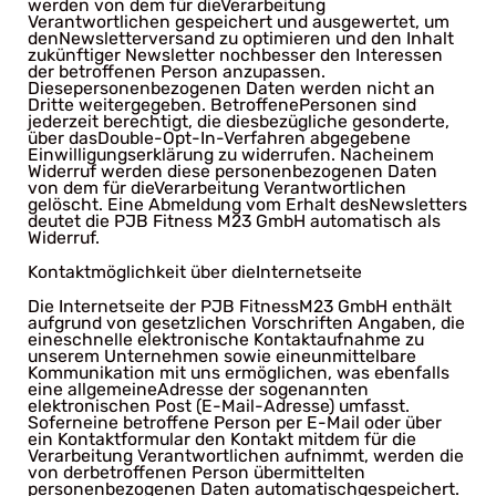
werden von dem für dieVerarbeitung
Verantwortlichen gespeichert und ausgewertet, um
denNewsletterversand zu optimieren und den Inhalt
zukünftiger Newsletter nochbesser den Interessen
der betroffenen Person anzupassen.
Diesepersonenbezogenen Daten werden nicht an
Dritte weitergegeben. BetroffenePersonen sind
jederzeit berechtigt, die diesbezügliche gesonderte,
über dasDouble-Opt-In-Verfahren abgegebene
Einwilligungserklärung zu widerrufen. Nacheinem
Widerruf werden diese personenbezogenen Daten
von dem für dieVerarbeitung Verantwortlichen
gelöscht. Eine Abmeldung vom Erhalt desNewsletters
deutet die PJB Fitness M23 GmbH automatisch als
Widerruf.
Kontaktmöglichkeit über dieInternetseite
Die Internetseite der PJB FitnessM23 GmbH enthält
aufgrund von gesetzlichen Vorschriften Angaben, die
eineschnelle elektronische Kontaktaufnahme zu
unserem Unternehmen sowie eineunmittelbare
Kommunikation mit uns ermöglichen, was ebenfalls
eine allgemeineAdresse der sogenannten
elektronischen Post (E-Mail-Adresse) umfasst.
Soferneine betroffene Person per E-Mail oder über
ein Kontaktformular den Kontakt mitdem für die
Verarbeitung Verantwortlichen aufnimmt, werden die
von derbetroffenen Person übermittelten
personenbezogenen Daten automatischgespeichert.