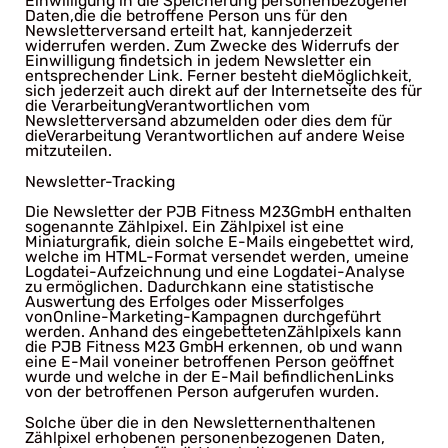
Einwilligung in die Speicherung personenbezogener
Daten,die die betroffene Person uns für den
Newsletterversand erteilt hat, kannjederzeit
widerrufen werden. Zum Zwecke des Widerrufs der
Einwilligung findetsich in jedem Newsletter ein
entsprechender Link. Ferner besteht dieMöglichkeit,
sich jederzeit auch direkt auf der Internetseite des für
die VerarbeitungVerantwortlichen vom
Newsletterversand abzumelden oder dies dem für
dieVerarbeitung Verantwortlichen auf andere Weise
mitzuteilen.
Newsletter-Tracking
Die Newsletter der PJB Fitness M23GmbH enthalten
sogenannte Zählpixel. Ein Zählpixel ist eine
Miniaturgrafik, diein solche E-Mails eingebettet wird,
welche im HTML-Format versendet werden, umeine
Logdatei-Aufzeichnung und eine Logdatei-Analyse
zu ermöglichen. Dadurchkann eine statistische
Auswertung des Erfolges oder Misserfolges
vonOnline-Marketing-Kampagnen durchgeführt
werden. Anhand des eingebettetenZählpixels kann
die PJB Fitness M23 GmbH erkennen, ob und wann
eine E-Mail voneiner betroffenen Person geöffnet
wurde und welche in der E-Mail befindlichenLinks
von der betroffenen Person aufgerufen wurden.
Solche über die in den Newsletternenthaltenen
Zählpixel erhobenen personenbezogenen Daten,