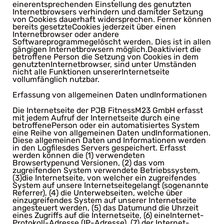
einerentsprechenden Einstellung des genutzten
Internetbrowsers verhindern und damitder Setzung
von Cookies dauerhaft widersprechen. Ferner können
bereits gesetzteCookies jederzeit über einen
Internetbrowser oder andere
Softwareprogrammegelöscht werden. Dies ist in allen
gängigen Internetbrowsern möglich.Deaktiviert die
betroffene Person die Setzung von Cookies in dem
genutztenInternetbrowser, sind unter Umständen
nicht alle Funktionen unsererInternetseite
vollumfänglich nutzbar.
Erfassung von allgemeinen Daten undInformationen
Die Internetseite der PJB FitnessM23 GmbH erfasst
mit jedem Aufruf der Internetseite durch eine
betroffenePerson oder ein automatisiertes System
eine Reihe von allgemeinen Daten undInformationen.
Diese allgemeinen Daten und Informationen werden
in den Logfilesdes Servers gespeichert. Erfasst
werden können die (1) verwendeten
Browsertypenund Versionen, (2) das vom
zugreifenden System verwendete Betriebssystem,
(3)die Internetseite, von welcher ein zugreifendes
System auf unsere Internetseitegelangt (sogenannte
Referrer), (4) die Unterwebseiten, welche über
einzugreifendes System auf unserer Internetseite
angesteuert werden, (5) das Datumund die Uhrzeit
eines Zugriffs auf die Internetseite, (6) eineInternet-
Protokoll-Adresse (IP-Adresse), (7) der Internet-