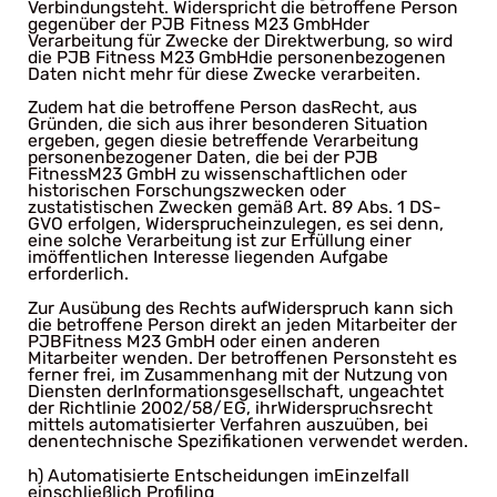
Verbindungsteht. Widerspricht die betroffene Person
gegenüber der PJB Fitness M23 GmbHder
Verarbeitung für Zwecke der Direktwerbung, so wird
die PJB Fitness M23 GmbHdie personenbezogenen
Daten nicht mehr für diese Zwecke verarbeiten.
Zudem hat die betroffene Person dasRecht, aus
Gründen, die sich aus ihrer besonderen Situation
ergeben, gegen diesie betreffende Verarbeitung
personenbezogener Daten, die bei der PJB
FitnessM23 GmbH zu wissenschaftlichen oder
historischen Forschungszwecken oder
zustatistischen Zwecken gemäß Art. 89 Abs. 1 DS-
GVO erfolgen, Widersprucheinzulegen, es sei denn,
eine solche Verarbeitung ist zur Erfüllung einer
imöffentlichen Interesse liegenden Aufgabe
erforderlich.
Zur Ausübung des Rechts aufWiderspruch kann sich
die betroffene Person direkt an jeden Mitarbeiter der
PJBFitness M23 GmbH oder einen anderen
Mitarbeiter wenden. Der betroffenen Personsteht es
ferner frei, im Zusammenhang mit der Nutzung von
Diensten derInformationsgesellschaft, ungeachtet
der Richtlinie 2002/58/EG, ihrWiderspruchsrecht
mittels automatisierter Verfahren auszuüben, bei
denentechnische Spezifikationen verwendet werden.
h) Automatisierte Entscheidungen imEinzelfall
einschließlich Profiling