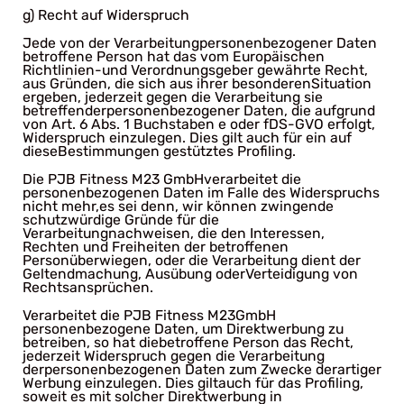
g) Recht auf Widerspruch
Jede von der Verarbeitungpersonenbezogener Daten
betroffene Person hat das vom Europäischen
Richtlinien-und Verordnungsgeber gewährte Recht,
aus Gründen, die sich aus ihrer besonderenSituation
ergeben, jederzeit gegen die Verarbeitung sie
betreffenderpersonenbezogener Daten, die aufgrund
von Art. 6 Abs. 1 Buchstaben e oder fDS-GVO erfolgt,
Widerspruch einzulegen. Dies gilt auch für ein auf
dieseBestimmungen gestütztes Profiling.
Die PJB Fitness M23 GmbHverarbeitet die
personenbezogenen Daten im Falle des Widerspruchs
nicht mehr,es sei denn, wir können zwingende
schutzwürdige Gründe für die
Verarbeitungnachweisen, die den Interessen,
Rechten und Freiheiten der betroffenen
Personüberwiegen, oder die Verarbeitung dient der
Geltendmachung, Ausübung oderVerteidigung von
Rechtsansprüchen.
Verarbeitet die PJB Fitness M23GmbH
personenbezogene Daten, um Direktwerbung zu
betreiben, so hat diebetroffene Person das Recht,
jederzeit Widerspruch gegen die Verarbeitung
derpersonenbezogenen Daten zum Zwecke derartiger
Werbung einzulegen. Dies giltauch für das Profiling,
soweit es mit solcher Direktwerbung in