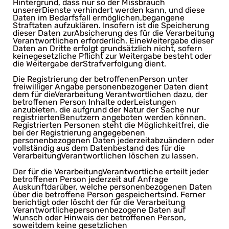
Hintergrund, dass nur so der Missbrauch
unsererDienste verhindert werden kann, und diese
Daten im Bedarfsfall ermöglichen,begangene
Straftaten aufzuklären. Insofern ist die Speicherung
dieser Daten zurAbsicherung des für die Verarbeitung
Verantwortlichen erforderlich. EineWeitergabe dieser
Daten an Dritte erfolgt grundsätzlich nicht, sofern
keinegesetzliche Pflicht zur Weitergabe besteht oder
die Weitergabe derStrafverfolgung dient.
Die Registrierung der betroffenenPerson unter
freiwilliger Angabe personenbezogener Daten dient
dem für dieVerarbeitung Verantwortlichen dazu, der
betroffenen Person Inhalte oderLeistungen
anzubieten, die aufgrund der Natur der Sache nur
registriertenBenutzern angeboten werden können.
Registrierten Personen steht die Möglichkeitfrei, die
bei der Registrierung angegebenen
personenbezogenen Daten jederzeitabzuändern oder
vollständig aus dem Datenbestand des für die
VerarbeitungVerantwortlichen löschen zu lassen.
Der für die VerarbeitungVerantwortliche erteilt jeder
betroffenen Person jederzeit auf Anfrage
Auskunftdarüber, welche personenbezogenen Daten
über die betroffene Person gespeichertsind. Ferner
berichtigt oder löscht der für die Verarbeitung
Verantwortlichepersonenbezogene Daten auf
Wunsch oder Hinweis der betroffenen Person,
soweitdem keine gesetzlichen