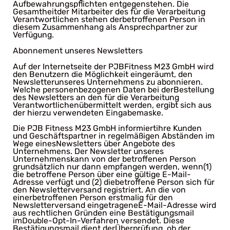
Aufbewahrungspflichten entgegenstehen. Die
Gesamtheitder Mitarbeiter des für die Verarbeitung
Verantwortlichen stehen derbetroffenen Person in
diesem Zusammenhang als Ansprechpartner zur
Verfügung.
Abonnement unseres Newsletters
Auf der Internetseite der PJBFitness M23 GmbH wird
den Benutzern die Möglichkeit eingeräumt, den
Newsletterunseres Unternehmens zu abonnieren.
Welche personenbezogenen Daten bei derBestellung
des Newsletters an den für die Verarbeitung
Verantwortlichenübermittelt werden, ergibt sich aus
der hierzu verwendeten Eingabemaske.
Die PJB Fitness M23 GmbH informiertihre Kunden
und Geschäftspartner in regelmäßigen Abständen im
Wege einesNewsletters über Angebote des
Unternehmens. Der Newsletter unseres
Unternehmenskann von der betroffenen Person
grundsätzlich nur dann empfangen werden, wenn(1)
die betroffene Person über eine gültige E-Mail-
Adresse verfügt und (2) diebetroffene Person sich für
den Newsletterversand registriert. An die von
einerbetroffenen Person erstmalig für den
Newsletterversand eingetrageneE-Mail-Adresse wird
aus rechtlichen Gründen eine Bestätigungsmail
imDouble-Opt-In-Verfahren versendet. Diese
Bestätigungsmail dient derÜberprüfung, ob der