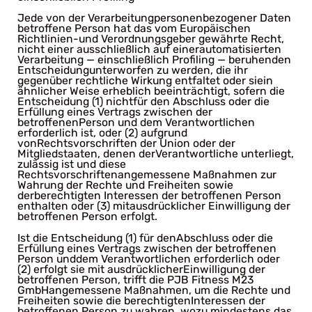
Jede von der Verarbeitungpersonenbezogener Daten
betroffene Person hat das vom Europäischen
Richtlinien-und Verordnungsgeber gewährte Recht,
nicht einer ausschließlich auf einerautomatisierten
Verarbeitung — einschließlich Profiling — beruhenden
Entscheidungunterworfen zu werden, die ihr
gegenüber rechtliche Wirkung entfaltet oder siein
ähnlicher Weise erheblich beeinträchtigt, sofern die
Entscheidung (1) nichtfür den Abschluss oder die
Erfüllung eines Vertrags zwischen der
betroffenenPerson und dem Verantwortlichen
erforderlich ist, oder (2) aufgrund
vonRechtsvorschriften der Union oder der
Mitgliedstaaten, denen derVerantwortliche unterliegt,
zulässig ist und diese
Rechtsvorschriftenangemessene Maßnahmen zur
Wahrung der Rechte und Freiheiten sowie
derberechtigten Interessen der betroffenen Person
enthalten oder (3) mitausdrücklicher Einwilligung der
betroffenen Person erfolgt.
Ist die Entscheidung (1) für denAbschluss oder die
Erfüllung eines Vertrags zwischen der betroffenen
Person unddem Verantwortlichen erforderlich oder
(2) erfolgt sie mit ausdrücklicherEinwilligung der
betroffenen Person, trifft die PJB Fitness M23
GmbHangemessene Maßnahmen, um die Rechte und
Freiheiten sowie die berechtigtenInteressen der
betroffenen Person zu wahren, wozu mindestens das