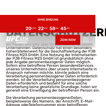
6 WOCHEN AB NUR 29€
OHNE BINDUNG
ENDET AUTOMATISCH
20
22
58
44
DATENSCHUTZER
DAYS
HRS
MIN
SEC
JOIN NOW
Wir freuen uns sehr über IhrInteresse an unserem
Unternehmen. Datenschutz hat einen besonders
hohenStellenwert für die Geschäftsleitung der PJB
Fitness M23 GmbH. Eine Nutzung der Internetseiten
der PJB Fitness M23 GmbH ist grundsätzlich ohne
jede Angabe personenbezogener Daten möglich.
Sofern eine betroffene Person besondereServices
unseres Unternehmens über unsere Internetseite in
Anspruch nehmen möchte, könnte jedoch eine
Verarbeitung personenbezogener Daten erforderlich
werden. Ist die Verarbeitung personenbezogener
Daten erforderlich und besteht für eine solche
Verarbeitung keine gesetzliche Grundlage, holen wir
generell eine Einwilligung der betroffenen Person ein.
Die Verarbeitung personenbezogenerDaten,
beispielsweise des Namens, der Anschrift, E-Mail-
Adresse oderTelefonnummer einer betroffenen